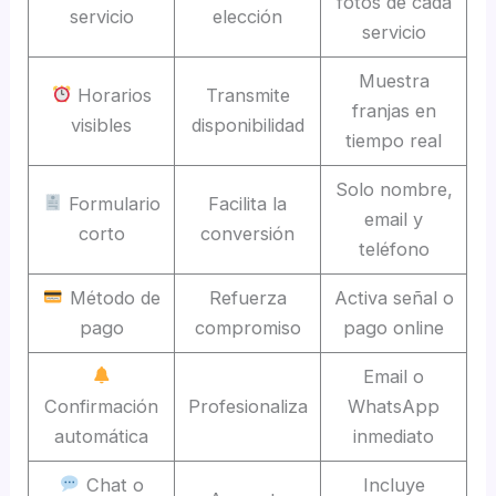
fotos de cada
servicio
elección
servicio
Muestra
Horarios
Transmite
franjas en
visibles
disponibilidad
tiempo real
Solo nombre,
Formulario
Facilita la
email y
corto
conversión
teléfono
Método de
Refuerza
Activa señal o
pago
compromiso
pago online
Email o
Confirmación
Profesionaliza
WhatsApp
automática
inmediato
Chat o
Incluye