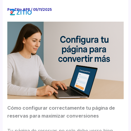
Ir
Por
Zitio APP
/
05/11/2025
al
contenido
Cómo configurar correctamente tu página de
reservas para maximizar conversiones
Tu página de reservas no solo debe verse bien.