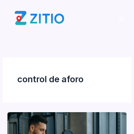
Ir
al
contenido
control de aforo