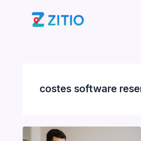
Ir
al
contenido
costes software rese