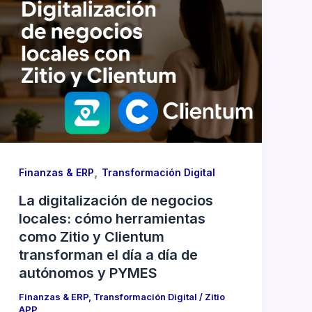
,
Finanzas & ERP
Transformación Digital
La digitalización de negocios
locales: cómo herramientas
como Zitio y Clientum
transforman el día a día de
autónomos y PYMES
Finanzas & ERP
,
Transformación Digital
/
Zitio
APP