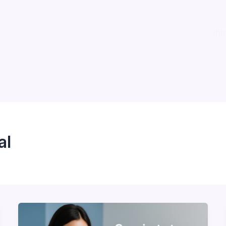
Ini
al