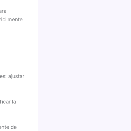
ara
fácilmente
s: ajustar
icar la
ente de