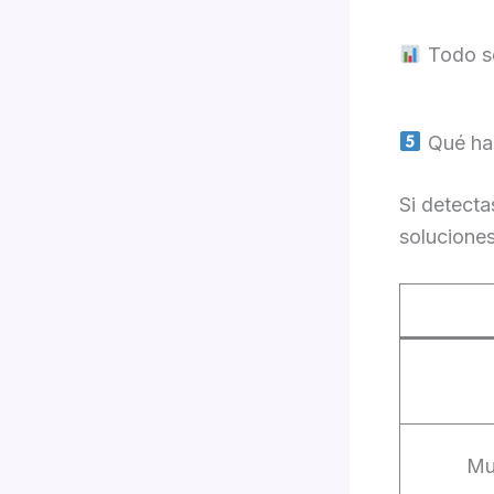
Todo se
Qué hac
Si detecta
solucione
Mu