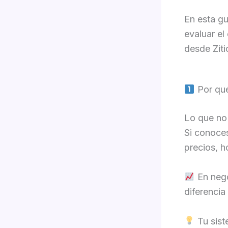
En esta gu
evaluar el
desde Ziti
Por qué
Lo que no 
Si conoces
precios, h
En nego
diferencia
Tu sist