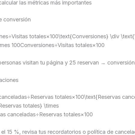
lcular las métricas más importantes
 conversión
es÷Visitas totales×100\text{Conversiones} \div \text{
times 100Conversiones÷Visitas totales×100
personas visitan tu página y 25 reservan → conversión
aciones
canceladas÷Reservas totales×100\text{Reservas canc
{Reservas totales} \times
as canceladas÷Reservas totales×100
 el 15 %, revisa tus recordatorios o política de cancela