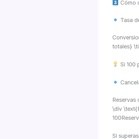
Cómo ca
Tasa de
Conversion
totales} \
Si 100 
Cancel
Reservas 
\div \text
100Reserv
Si superas