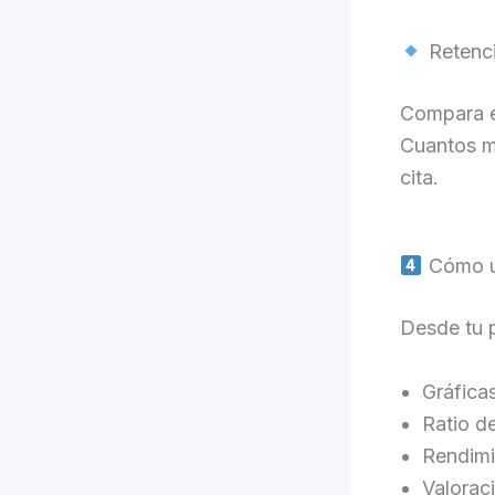
Retenci
Compara e
Cuantos má
cita.
Cómo us
Desde tu 
Gráfica
Ratio d
Rendimi
Valoraci