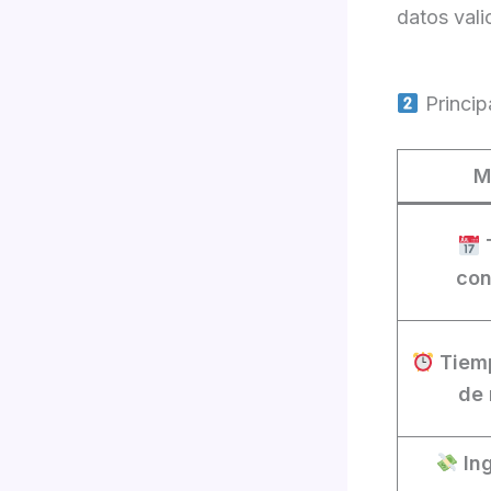
datos val
Princip
M
con
Tiem
de 
In