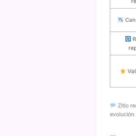
r
Can
R
re
Va
Zitio r
evolución