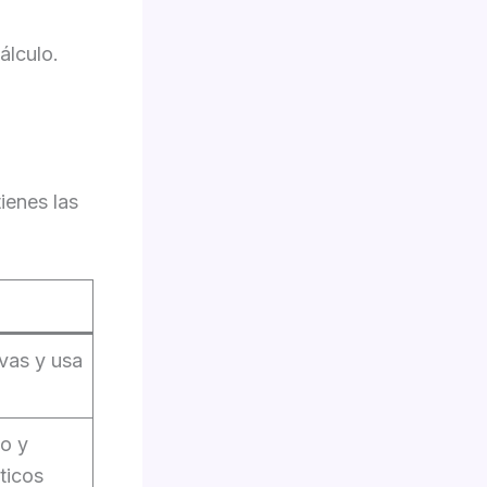
álculo.
ienes las
rvas y usa
o y
ticos