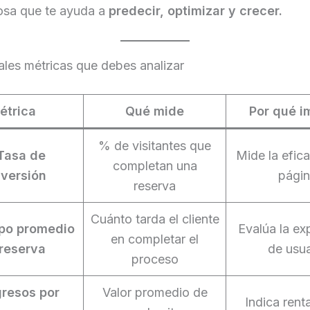
iosa que te ayuda a
predecir, optimizar y crecer.
ales métricas que debes analizar
étrica
Qué mide
Por qué i
% de visitantes que
Tasa de
Mide la efica
completan una
versión
pági
reserva
Cuánto tarda el cliente
po promedio
Evalúa la ex
en completar el
reserva
de usua
proceso
gresos por
Valor promedio de
Indica rent