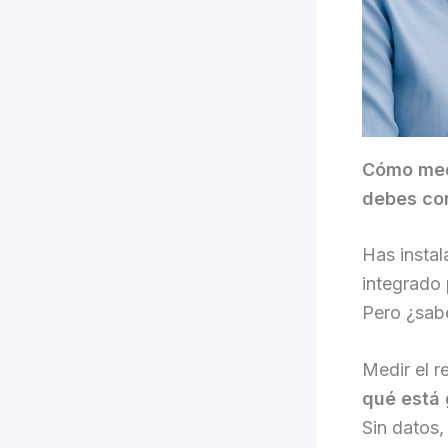
Cómo medi
debes co
Has instal
integrado
Pero ¿sab
Medir el r
qué está 
Sin datos,