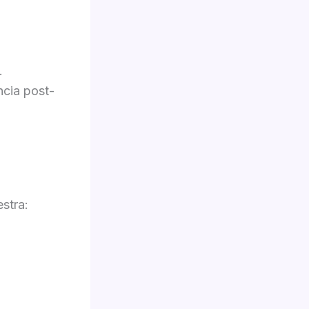
.
ncia post-
estra: