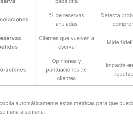
eserva
cada cita
% de reservas
Detecta pro
celaciones
anuladas
compro
eservas
Clientes que vuelven a
Mide fidel
petidas
reservar
Opiniones y
Impacta e
loraciones
puntuaciones de
reputac
clientes
ecopila automáticamente estas métricas para que pueda
 semana a semana.