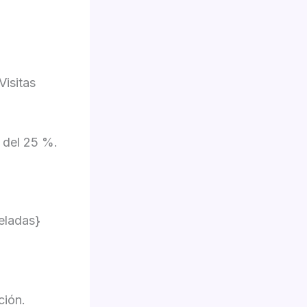
Visitas
 del 25 %.
eladas}
ción.