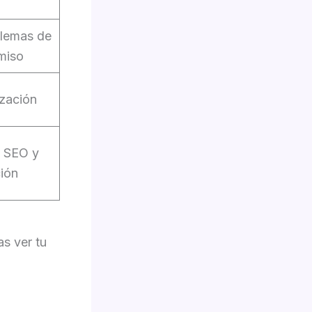
blemas de
miso
ización
n SEO y
ión
s ver tu