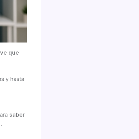
ave que
os y hasta
para
saber
.