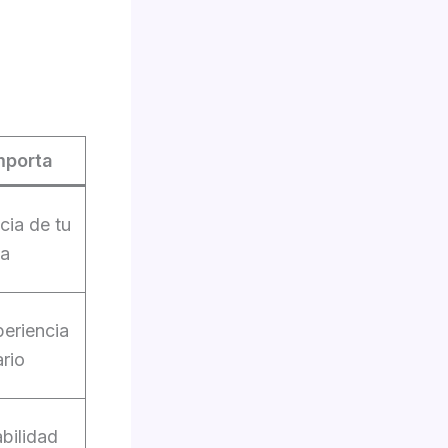
mporta
cia de tu
na
periencia
rio
abilidad