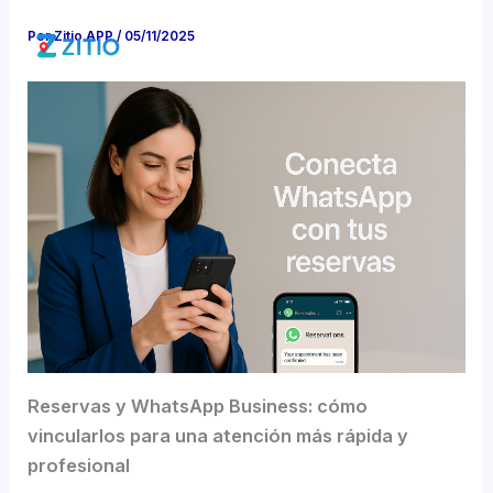
Ir
Por
Zitio APP
/
05/11/2025
al
contenido
Reservas y WhatsApp Business: cómo
vincularlos para una atención más rápida y
profesional