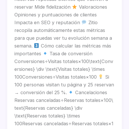
reservar Mide fidelización
Valoraciones
Opiniones y puntuaciones de clientes
Impacta en SEO y reputación
Zitio
recopila automáticamente estas métricas
para que puedas ver tu evolución semana a
semana.
Cómo calcular las métricas más
importantes
Tasa de conversión
Conversiones÷Visitas totales×100\text{Conv
ersiones} \div \text{Visitas totales} \times
100Conversiones÷Visitas totales×100
Si
100 personas visitan tu página y 25 reservan
→ conversión del 25 %.
Cancelaciones
Reservas canceladas÷Reservas totales×100\
text{Reservas canceladas} \div
\text{Reservas totales} \times
100Reservas canceladas÷Reservas totales×1