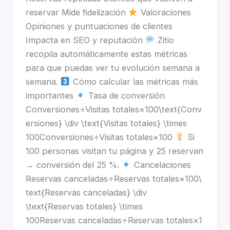
reservar Mide fidelización
Valoraciones
Opiniones y puntuaciones de clientes
Impacta en SEO y reputación
Zitio
recopila automáticamente estas métricas
para que puedas ver tu evolución semana a
semana.
Cómo calcular las métricas más
importantes
Tasa de conversión
Conversiones÷Visitas totales×100\text{Conv
ersiones} \div \text{Visitas totales} \times
100Conversiones÷Visitas totales×100
Si
100 personas visitan tu página y 25 reservan
→ conversión del 25 %.
Cancelaciones
Reservas canceladas÷Reservas totales×100\
text{Reservas canceladas} \div
\text{Reservas totales} \times
100Reservas canceladas÷Reservas totales×1